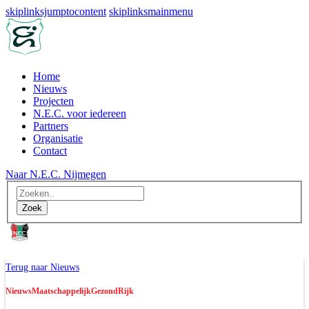
skiplinksjumptocontent
skiplinksmainmenu
Home
Nieuws
Projecten
N.E.C. voor iedereen
Partners
Organisatie
Contact
Naar N.E.C. Nijmegen
Naar N.E.C. Nijmegen
Terug naar Nieuws
Nieuws
Maatschappelijk
GezondRijk