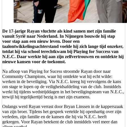
De 17-jarige Rayan vluchtte als kind samen met zijn familie
vanuit Syrië naar Nederland. In Nijmegen bouwde hij stap
voor stap aan een nieuw leven. Door een
taalontwikkelingsachterstand voelde hij zich lange tijd onzeker,
totdat hij via school terechtkwam bij Playing for Success van
N.E.C. Daar werkte hij aan zijn zelfvertrouwen en ontdekte hij
nieuwe kansen voor de toekomst.
Na afloop van Playing for Sucess stroomde Rayan door naar
Community Champions, waar hij ontdekte wat hij echt wilde:
werken in de beveiliging. Via N.E.C. kreeg hij vervolgens de kans
om stage te lopen op de veiligheidsafdeling van de club. Inmiddels
werkt hij tijdens wedstrijddagen in het beveiligingsteam van N.E.C.,
terwijl hij tegelijkertijd bezig is met zijn examens.
Onlangs werd Rayan verrast door Bryan Linssen in de kapperszaak
van zijn broer. Tijdens het gesprek vertelde hij openhartig over zijn
verleden, zijn familie en de kansen die hij via N.E.C. heeft
gekregen. Voor Rayan betekent de club inmiddels veel meer dan
alleen voetbal.