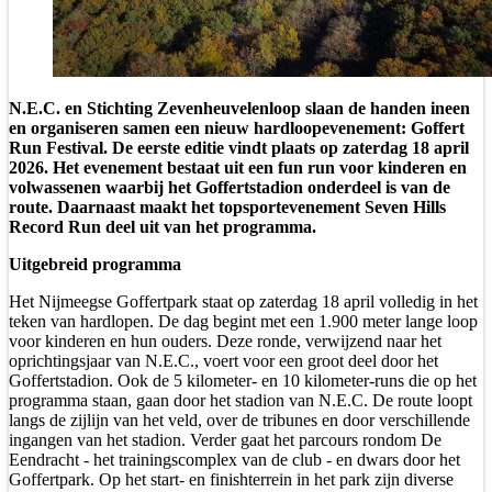
N.E.C. en Stichting Zevenheuvelenloop slaan de handen ineen
en organiseren samen een nieuw hardloopevenement: Goffert
Run Festival. De eerste editie vindt plaats op zaterdag 18 april
2026. Het evenement bestaat uit een
fun run
voor kinderen en
volwassenen waarbij het Goffertstadion onderdeel is van de
route. Daarnaast maakt het topsportevenement Seven Hills
Record Run deel uit van het programma.
Uitgebreid programma
Het Nijmeegse Goffertpark staat op zaterdag 18 april volledig in het
teken van hardlopen. De dag begint met een 1.900 meter lange loop
voor kinderen en hun ouders. Deze ronde, verwijzend naar het
oprichtingsjaar van N.E.C., voert voor een groot deel door het
Goffertstadion. Ook de 5 kilometer- en 10 kilometer-runs die op het
programma staan, gaan door het stadion van N.E.C. De route loopt
langs de zijlijn van het veld, over de tribunes en door verschillende
ingangen van het stadion. Verder gaat het parcours rondom De
Eendracht - het trainingscomplex van de club - en dwars door het
Goffertpark. Op het start- en finishterrein in het park zijn diverse