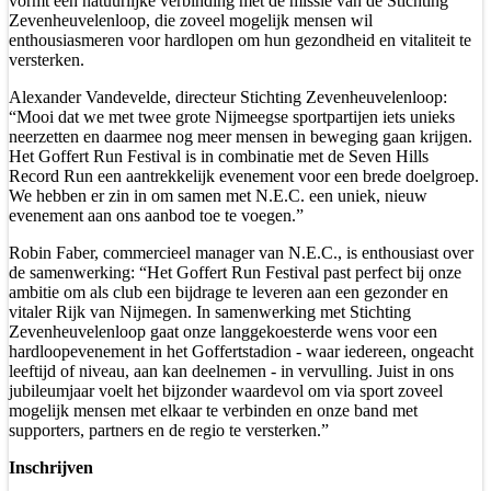
vormt een natuurlijke verbinding met de missie van de Stichting
Zevenheuvelenloop, die zoveel mogelijk mensen wil
enthousiasmeren voor hardlopen om hun gezondheid en vitaliteit te
versterken.
Alexander Vandevelde, directeur Stichting Zevenheuvelenloop:
“Mooi dat we met twee grote Nijmeegse sportpartijen iets unieks
neerzetten en daarmee nog meer mensen in beweging gaan krijgen.
Het Goffert Run Festival is in combinatie met de Seven Hills
Record Run een aantrekkelijk evenement voor een brede doelgroep.
We hebben er zin in om samen met N.E.C. een uniek, nieuw
evenement aan ons aanbod toe te voegen.”
Robin Faber, commercieel manager van N.E.C., is enthousiast over
de samenwerking: “Het Goffert Run Festival past perfect bij onze
ambitie om als club een bijdrage te leveren aan een gezonder en
vitaler Rijk van Nijmegen. In samenwerking met Stichting
Zevenheuvelenloop gaat onze langgekoesterde wens voor een
hardloopevenement in het Goffertstadion - waar iedereen, ongeacht
leeftijd of niveau, aan kan deelnemen - in vervulling. Juist in ons
jubileumjaar voelt het bijzonder waardevol om via sport zoveel
mogelijk mensen met elkaar te verbinden en onze band met
supporters, partners en de regio te versterken.”
Inschrijven