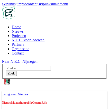
skiplinksjumptocontent
skiplinksmainmenu
Home
Nieuws
Projecten
N.E.C. voor iedereen
Partners
Organisatie
Contact
Naar N.E.C. Nijmegen
Naar N.E.C. Nijmegen
Terug naar Nieuws
Nieuws
Maatschappelijk
GezondRijk