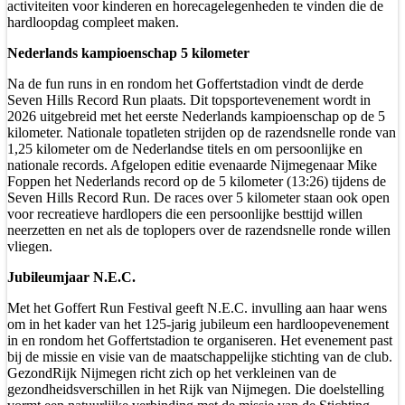
activiteiten voor kinderen en horecagelegenheden te vinden die de
hardloopdag compleet maken.
Nederlands kampioenschap 5 kilometer
Na de fun runs in en rondom het Goffertstadion vindt de derde
Seven Hills Record Run plaats. Dit topsportevenement wordt in
2026 uitgebreid met het eerste Nederlands kampioenschap op de 5
kilometer. Nationale topatleten strijden op de razendsnelle ronde van
1,25 kilometer om de Nederlandse titels en om persoonlijke en
nationale records. Afgelopen editie evenaarde Nijmegenaar Mike
Foppen het Nederlands record op de 5 kilometer (13:26) tijdens de
Seven Hills Record Run. De races over 5 kilometer staan ook open
voor recreatieve hardlopers die een persoonlijke besttijd willen
neerzetten en net als de toplopers over de razendsnelle ronde willen
vliegen.
Jubileumjaar N.E.C.
Met het Goffert Run Festival geeft N.E.C. invulling aan haar wens
om in het kader van het 125-jarig jubileum een hardloopevenement
in en rondom het Goffertstadion te organiseren. Het evenement past
bij de missie en visie van de maatschappelijke stichting van de club.
GezondRijk Nijmegen richt zich op het verkleinen van de
gezondheidsverschillen in het Rijk van Nijmegen. Die doelstelling