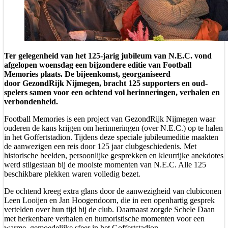
Ter gelegenheid van het 125-jarig jubileum van N.E.C. vond
afgelopen woensdag een bijzondere editie van Football
Memories plaats. De bijeenkomst, georganiseerd
door GezondRijk Nijmegen, bracht 125 supporters en oud-
spelers samen voor een ochtend vol herinneringen, verhalen en
verbondenheid.
Football Memories is een project van GezondRijk Nijmegen waar
ouderen de kans krijgen om herinneringen (over N.E.C.) op te halen
in het Goffertstadion. Tijdens deze speciale jubileumeditie maakten
de aanwezigen een reis door 125 jaar clubgeschiedenis. Met
historische beelden, persoonlijke gesprekken en kleurrijke anekdotes
werd stilgestaan bij de mooiste momenten van N.E.C. Alle 125
beschikbare plekken waren volledig bezet.
De ochtend kreeg extra glans door de aanwezigheid van clubiconen
Leen Looijen en Jan Hoogendoorn, die in een openhartig gesprek
vertelden over hun tijd bij de club. Daarnaast zorgde Schele Daan
met herkenbare verhalen en humoristische momenten voor een
warme, gemoedelijke sfeer in het Goffertstadion.