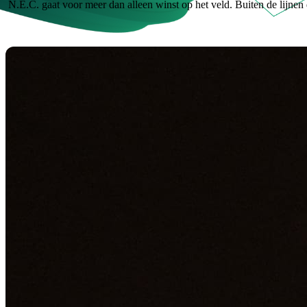
N.E.C. gaat voor meer dan alleen winst op het veld. Buiten de lijn