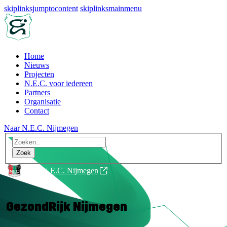
skiplinksjumptocontent
skiplinksmainmenu
Home
Nieuws
Projecten
N.E.C. voor iedereen
Partners
Organisatie
Contact
Naar N.E.C. Nijmegen
Naar N.E.C. Nijmegen
GezondRijk Nijmegen