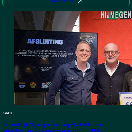
Lees dit artikel
Artikel
GezondRijk Nijmegen ontvangt € 40.000,- van
VriendenLoterij FanFonds voor ROUTE 1900